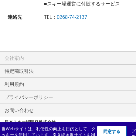
■スキー場運営に付随するサービス
連絡先
TEL：
0268-74-2137
会社案内
特定商取引法
利用規約
プライバシーポリシー
お問い合わせ
日本スキー場開発株式会社
当Webサイトは、利便性の向上を目的として、ク
観光庁長官登録旅行業第2091号
プ
同意する
ッキーを使用しています。引き続き当サイトを利