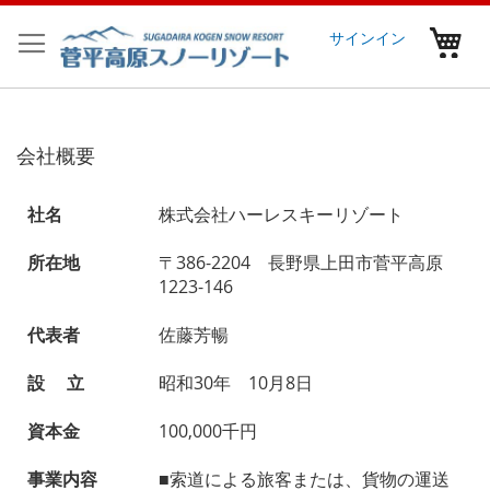
コ
ン
マ
サインイン
テ
ン
ツ
に
ス
会社概要
キ
ッ
プ
社名
株式会社ハーレスキーリゾート
所在地
〒386-2204 長野県上田市菅平高原
1223-146
代表者
佐藤芳暢
設 立
昭和30年 10月8日
資本金
100,000千円
事業内容
■索道による旅客または、貨物の運送