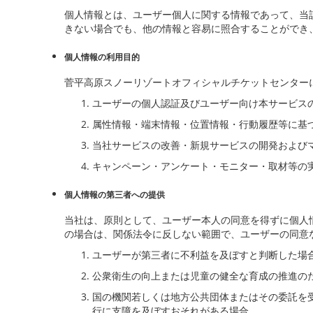
個人情報とは、ユーザー個人に関する情報であって、当
きない場合でも、他の情報と容易に照合することができ
個人情報の利用目的
菅平高原スノーリゾートオフィシャルチケットセンター
ユーザーの個人認証及びユーザー向け本サービス
属性情報・端末情報・位置情報・行動履歴等に基
当社サービスの改善・新規サービスの開発および
キャンペーン・アンケート・モニター・取材等の
個人情報の第三者への提供
当社は、原則として、ユーザー本人の同意を得ずに個人
の場合は、関係法令に反しない範囲で、ユーザーの同意
ユーザーが第三者に不利益を及ぼすと判断した場
公衆衛生の向上または児童の健全な育成の推進の
国の機関若しくは地方公共団体またはその委託を
行に支障を及ぼすおそれがある場合