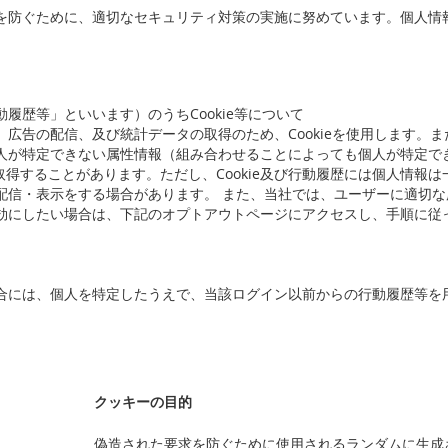
を防ぐために、適切なセキュリティ対策の実施に努めています。個人情
履歴等」といいます）のうちCookie等について
の配信、及び統計データの取得のため、Cookieを使用します。また、当社
人が特定できない属性情報（組み合わせることによっても個人が特定で
取得することがあります。ただし、Cookie及び行動履歴には個人情報
配信・表示をする場合があります。 また、当社では、ユーザーに適切
効にしたい場合は、下記のオプトアウトページにアクセスし、手順に従
合には、個人を特定したうえで、当該ログイン以前からの行動履歴等を
クッキーの目的
偽造された要求を防ぐために使用されるランダムに生成