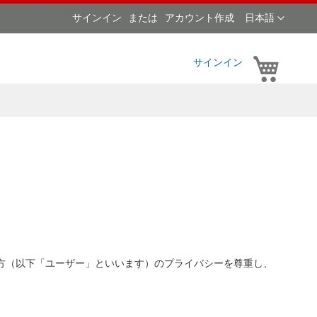
言
サインイン
アカウント作成
日本語
語
マイカ
サインイン
方（以下「ユーザー」といいます）のプライバシーを尊重し、