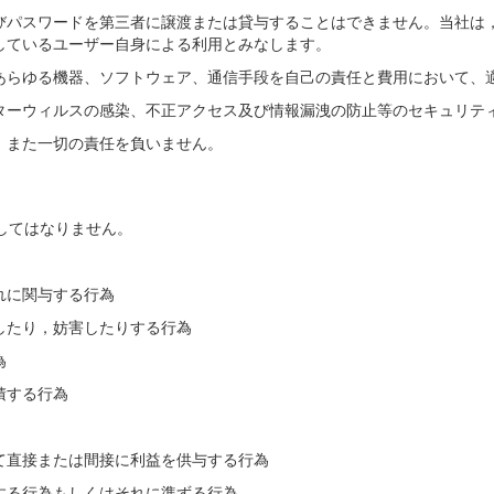
びパスワードを第三者に譲渡または貸与することはできません。当社は
しているユーザー自身による利用とみなします。
あらゆる機器、ソフトウェア、通信手段を自己の責任と費用において、
ターウィルスの感染、不正アクセス及び情報漏洩の防止等のセキュリテ
、また一切の責任を負いません。
してはなりません。
れに関与する行為
したり，妨害したりする行為
為
積する行為
て直接または間接に利益を供与する行為
する行為もしくはそれに準ずる行為