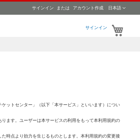
言
サインイン
アカウント作成
日本語
語
マイカ
サインイン
チケットセンター」（以下「本サービス」といいます）につい
あります。ユーザーは本サービスの利用をもって本利用規約の
した時点より効力を生じるものとします。本利用規約の変更後